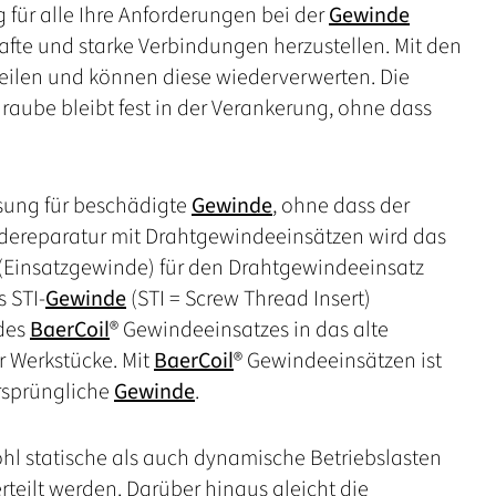
 für alle Ihre Anforderungen bei der
Gewinde
hafte und starke Verbindungen herzustellen. Mit den
teilen und können diese wiederverwerten. Die
chraube bleibt fest in der Verankerung, ohne dass
ösung für beschädigte
Gewinde
, ohne dass der
ndereparatur mit Drahtgewindeeinsätzen wird das
(Einsatzgewinde) für den Drahtgewindeeinsatz
 STI-
Gewinde
(STI = Screw Thread Insert)
 des
BaerCoil
® Gewindeeinsatzes in das alte
 Werkstücke. Mit
BaerCoil
® Gewindeeinsätzen ist
ursprüngliche
Gewinde
.
hl statische als auch dynamische Betriebslasten
eilt werden. Darüber hinaus gleicht die