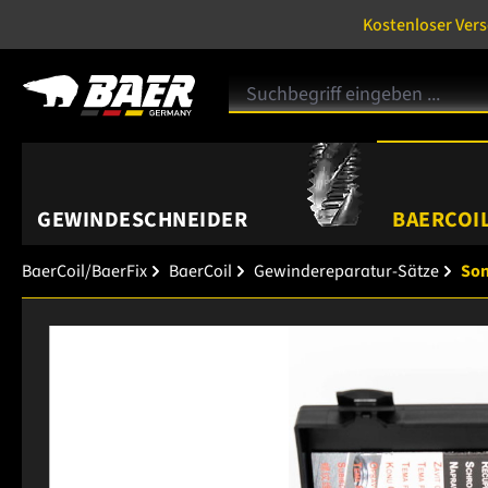
Kostenloser Ver
GEWINDESCHNEIDER
BAERCOIL
BaerCoil/BaerFix
BaerCoil
Gewindereparatur-Sätze
So
Bildergalerie überspringen