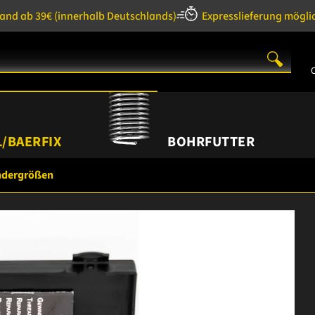
sand ab 39€
(innerhalb Deutschlands)
Expresslieferung mögli
/BAERFIX
BOHRFUTTER
ndergrößen