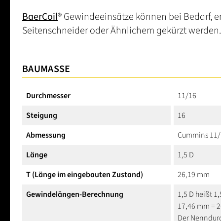
BaerCoil
® Gewindeeinsätze können bei Bedarf, e
Seitenschneider oder Ähnlichem gekürzt werden.
BAUMASSE
Durchmesser
11/16
Steigung
16
Abmessung
Cummins 11/1
Länge
1,5 D
T (Länge im eingebauten Zustand)
26,19 mm
Gewindelängen-Berechnung
1,5 D heißt 1
17,46 mm = 
Der Nenndur