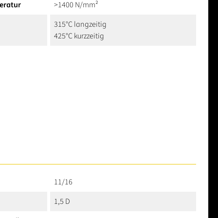
eratur
>1400 N/mm²
315°C langzeitig
425°C kurzzeitig
11/16
1,5 D