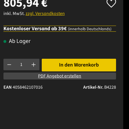
805,94 €
inkl. MwSt.
zzgl. Versandkosten
Kostenloser Versand ab 39€
(innerhalb Deutschlands)
Ab Lager
Produkt Anzahl: Gib den gewünschten Wert ein oder benutze die 
In den Warenkorb
PDF Angebot erstellen
EAN
4058462107016
Artikel-Nr.
B4228