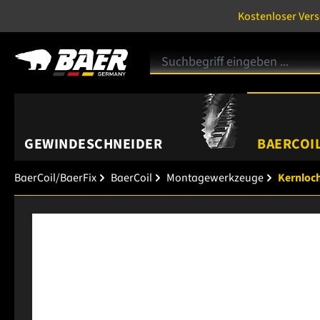
Kostenloser Ver
GEWINDESCHNEIDER
BAERCOIL
BaerCoil/BaerFix
BaerCoil
Montagewerkzeuge
Kernloc
Bildergalerie überspringen