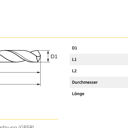
D1
L1
L2
Durchmesser
Länge
ordnung (GPSR)