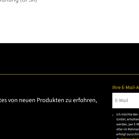
Ihre E-Mail-
tes von neuen Produkten zu erfahren,
Bitte gebe
Ich möchte den 
GmbH, erhalten
werden, per E-M
aller im Rahme
erfolgt ausschl