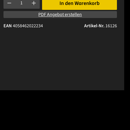
Produkt Anzahl: Gib den gewünschten Wert ein oder benutze die 
In den Warenkorb
PDF Angebot erstellen
EAN
4058462022234
Artikel-Nr.
16126