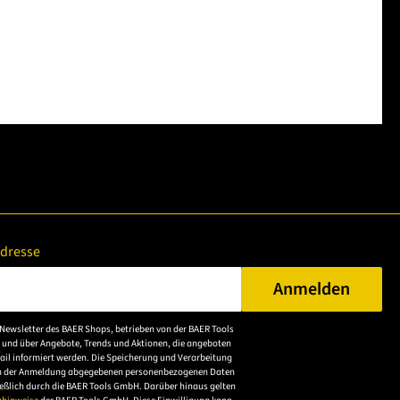
Adresse
Anmelden
n Sie eine gültige E-Mail-Adresse ein.
Newsletter des BAER Shops, betrieben von der BAER Tools
Bitte akzeptieren Sie
 und über Angebote, Trends und Aktionen, die angeboten
die
ail informiert werden. Die Speicherung und Verarbeitung
n der Anmeldung abgegebenen personenbezogenen Daten
Datenschutzerklärung,
ießlich durch die BAER Tools GmbH. Darüber hinaus gelten
um sich anzumelden.