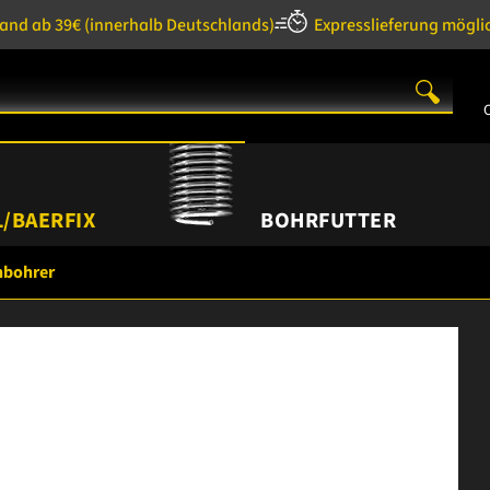
sand ab 39€
(innerhalb Deutschlands)
Expresslieferung mögli
/BAERFIX
BOHRFUTTER
hbohrer