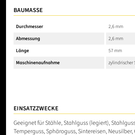
BAUMASSE
Durchmesser
2,6 mm
Abmessung
2,6 mm
Länge
57 mm
Maschinenaufnahme
zylindrischer
EINSATZZWECKE
Geeignet für Stähle, Stahlguss (legiert), Stahlgus
Temperguss, Sphäroguss, Sintereisen, Neusilber, 