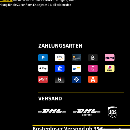
zhinweise
der BAER Tools GmbH. Diese Einwilligung kann
irkung für die Zukunft am Ende jeder E-Mail widerrufen
ZAHLUNGSARTEN
VERSAND
Kostenloser Versand ab 39€
(innerhalb