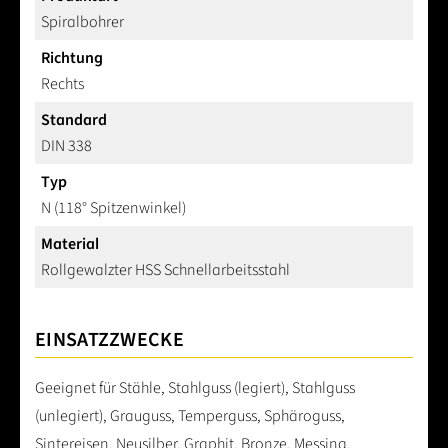
Spiralbohrer
Richtung
Rechts
Standard
DIN 338
Typ
N (118° Spitzenwinkel)
Material
Rollgewalzter HSS Schnellarbeitsstahl
EINSATZZWECKE
Geeignet für Stähle, Stahlguss (legiert), Stahlguss
(unlegiert), Grauguss, Temperguss, Sphäroguss,
Sintereisen, Neusilber, Graphit, Bronze, Messing,