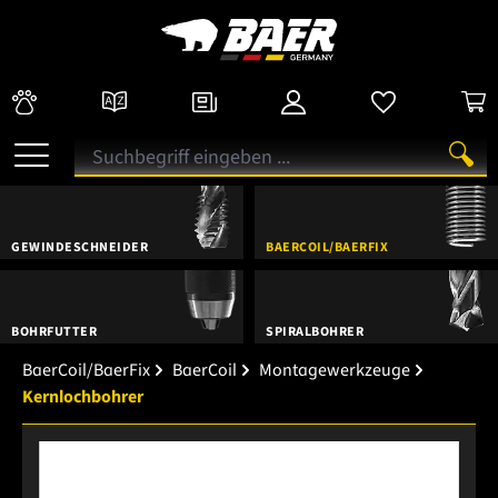
GEWINDESCHNEIDER
BAERCOIL/BAERFIX
BOHRFUTTER
SPIRALBOHRER
BaerCoil/BaerFix
BaerCoil
Montagewerkzeuge
Kernlochbohrer
Bildergalerie überspringen