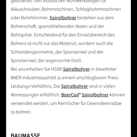
gearbeitet: den klassischen Bohrwerkzeugen für
Akkuschrauber, Bohrmaschinen, Schlagbohrmaschinen
oder Bohrhämmer.
Spiralbohrer
bestehen aus dem
Bohrerschaft, spanabhebenden Nuten und der
Bohrspitze. Entscheidend für den Einsatzbereich des
Bohrers ist nicht nur das Material, sondern auch die
Schneidengeometrie, der Spanwinkel und der
Spiralwinkel, der sogenannte Drall.
Bei uns erhalten Sie HSSR-
Spiralbohrer
in bewährter
BAER-Industriequalität zu einem unschlagbaren Preis-
Leistungs-Verhältnis. Die
Spiralbohrer
sind in vielen
Abmessungen erhältlich.
BaerCoil
®
Spiralbohrer
können
verwendet werden, um Kernlöcher für Gewindeeinsätze
zu bohren.
BAUMASSE