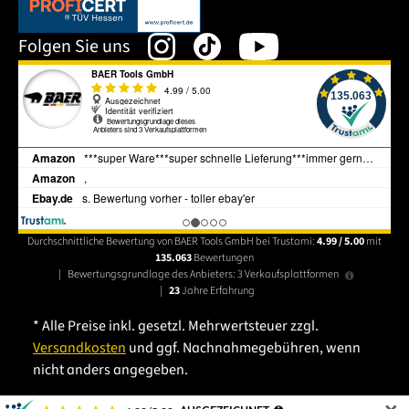
Dieser Link öffnet sich in einem neuen Tab.
Folgen Sie uns
Durchschnittliche Bewertung von BAER Tools GmbH bei Trustami:
4.99 / 5.00
mit
135.063
Bewertungen
|
Bewertungsgrundlage des Anbieters: 3 Verkaufsplattformen
|
23
Jahre Erfahrung
* Alle Preise inkl. gesetzl. Mehrwertsteuer zzgl.
Versandkosten
und ggf. Nachnahmegebühren, wenn
nicht anders angegeben.