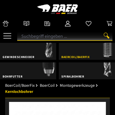
GEWINDESCHNEIDER
BAERCOIL/BAERFIX
BOHRFUTTER
SPIRALBOHRER
BaerCoil/BaerFix
BaerCoil
Montagewerkzeuge
Kernlochbohrer
Bildergalerie überspringen