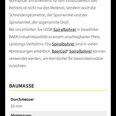
Bohrspitze. Entscheidend für den Einsatzbereich des
Bohrers ist nicht nur das Material, sondern auch die
Schneidengeometrie, der Spanwinkel und der
Spiralwinkel, der sogenannte Drall.
Bei uns erhalten Sie HSSR-
Spiralbohrer
in bewährter
BAER-Industriequalität zu einem unschlagbaren Preis-
Leistungs-Verhältnis. Die
Spiralbohrer
sind in vielen
Abmessungen erhältlich.
BaerCoil
®
Spiralbohrer
können
verwendet werden, um Kernlöcher für Gewindeeinsätze
zu bohren.
BAUMASSE
Durchmesser
35 mm
Abmessung