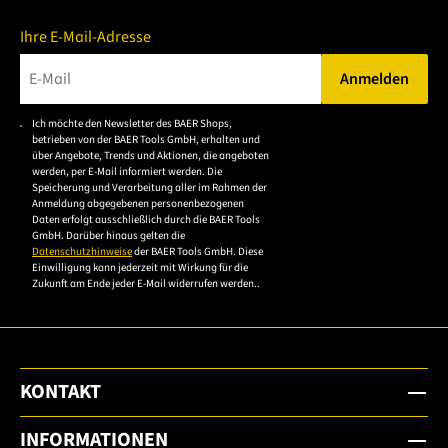
Ihre E-Mail-Adresse
Anmelden
Bitte geben Sie eine gültige E-Mail-Adresse ein.
Ich möchte den Newsletter des BAER Shops,
Bitte akzeptieren Sie
betrieben von der BAER Tools GmbH, erhalten und
die
über Angebote, Trends und Aktionen, die angeboten
werden, per E-Mail informiert werden. Die
Datenschutzerklärung,
Speicherung und Verarbeitung aller im Rahmen der
um sich anzumelden.
Anmeldung abgegebenen personenbezogenen
Daten erfolgt ausschließlich durch die BAER Tools
GmbH. Darüber hinaus gelten die
Datenschutzhinweise
der BAER Tools GmbH. Diese
Einwilligung kann jederzeit mit Wirkung für die
Zukunft am Ende jeder E-Mail widerrufen werden..
KONTAKT
INFORMATIONEN