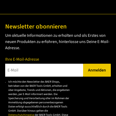
Newsletter abonnieren
Um aktuelle Informationen zu erhalten und als Erstes von
neuen Produkten zu erfahren, hinterlasse uns Deine E-Mail-
Adresse.
Ihre E-Mail-Adresse
Anmelden
Bitte geben Sie eine gültige E-Mail-Adresse ein.
Ich möchte den Newsletter des BAER Shops,
Bitte akzeptieren Sie
betrieben von der BAER Tools GmbH, erhalten und
die
über Angebote, Trends und Aktionen, die angeboten
werden, per E-Mail informiert werden. Die
Datenschutzerklärung,
Speicherung und Verarbeitung aller im Rahmen der
um sich anzumelden.
Anmeldung abgegebenen personenbezogenen
Daten erfolgt ausschließlich durch die BAER Tools
GmbH. Darüber hinaus gelten die
Datenschutzhinweise
der BAER Tools GmbH. Diese