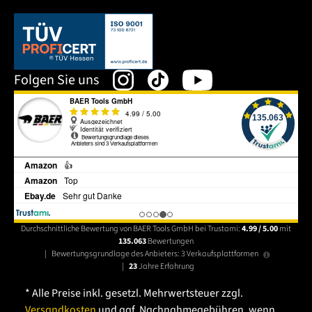
Dieser Link öffnet sich in einem neuen Tab.
Folgen Sie uns
Durchschnittliche Bewertung von BAER Tools GmbH bei Trustami:
4.99 / 5.00
mit
135.063
Bewertungen
|
Bewertungsgrundlage des Anbieters: 3 Verkaufsplattformen
|
23
Jahre Erfahrung
* Alle Preise inkl. gesetzl. Mehrwertsteuer zzgl.
Versandkosten
und ggf. Nachnahmegebühren, wenn