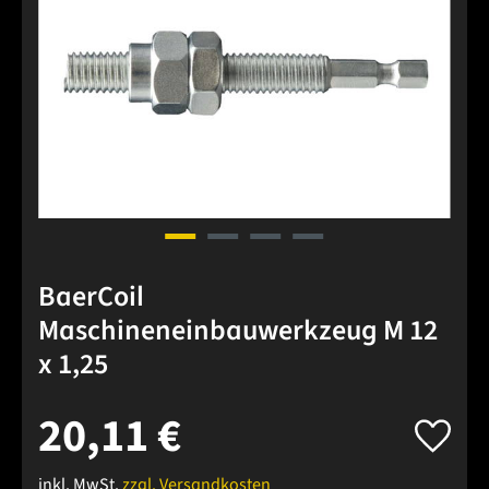
BaerCoil
Maschineneinbauwerkzeug M 12
x 1,25
20,11 €
inkl. MwSt.
zzgl. Versandkosten