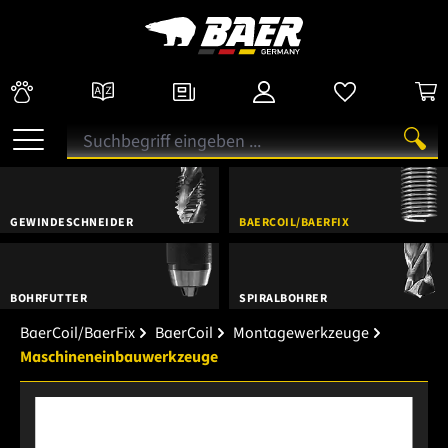
GEWINDESCHNEIDER
BAERCOIL/BAERFIX
BOHRFUTTER
SPIRALBOHRER
BaerCoil/BaerFix
BaerCoil
Montagewerkzeuge
Maschineneinbauwerkzeuge
Bildergalerie überspringen