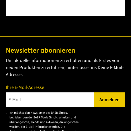
Newsletter abonnieren
Um aktuelle Informationen zu erhalten und als Erstes von
neuen Produkten zu erfahren, hinterlasse uns Deine E-Mail-
Adresse.
Ihre E-Mail-Adresse
Anmelden
Bitte geben Sie eine gültige E-Mail-Adresse ein.
Ich möchte den Newsletter des BAER Shops,
Bitte akzeptieren Sie
betrieben von der BAER Tools GmbH, erhalten und
die
über Angebote, Trends und Aktionen, die angeboten
werden, per E-Mail informiert werden. Die
Datenschutzerklärung,