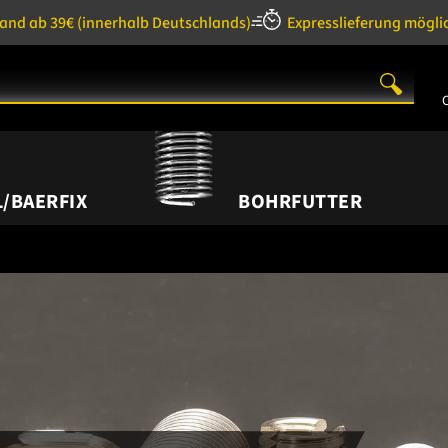
sand ab 39€
(innerhalb Deutschlands)
Expresslieferung mögli
/BAERFIX
BOHRFUTTER