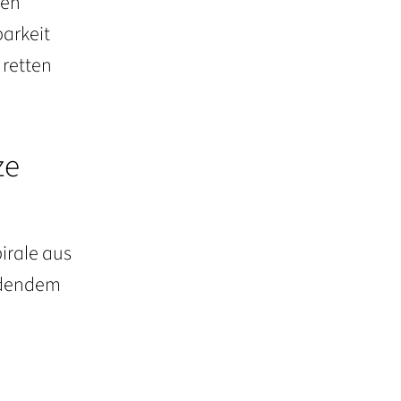
nen
arkeit
 retten
ze
irale aus
eidendem