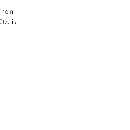
einem
tze ist