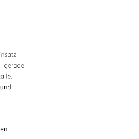
insatz
 - gerade
alle.
 und
den