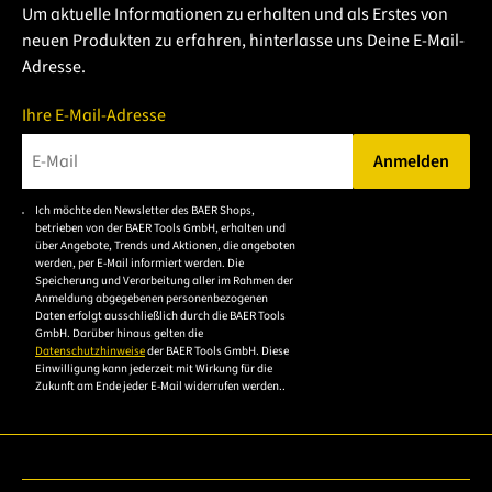
Um aktuelle Informationen zu erhalten und als Erstes von
neuen Produkten zu erfahren, hinterlasse uns Deine E-Mail-
Adresse.
Ihre E-Mail-Adresse
Anmelden
Bitte geben Sie eine gültige E-Mail-Adresse ein.
Ich möchte den Newsletter des BAER Shops,
Bitte akzeptieren Sie
betrieben von der BAER Tools GmbH, erhalten und
die
über Angebote, Trends und Aktionen, die angeboten
werden, per E-Mail informiert werden. Die
Datenschutzerklärung,
Speicherung und Verarbeitung aller im Rahmen der
um sich anzumelden.
Anmeldung abgegebenen personenbezogenen
Daten erfolgt ausschließlich durch die BAER Tools
GmbH. Darüber hinaus gelten die
Datenschutzhinweise
der BAER Tools GmbH. Diese
Einwilligung kann jederzeit mit Wirkung für die
Zukunft am Ende jeder E-Mail widerrufen werden..