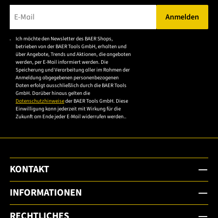
Anmelden
Bitte geben Sie eine gültige E-Mail-Adresse ein.
Ich möchte den Newsletter des BAER Shops,
Bitte akzeptieren Sie
betrieben von der BAER Tools GmbH, erhalten und
die
über Angebote, Trends und Aktionen, die angeboten
werden, per E-Mail informiert werden. Die
Datenschutzerklärung,
Speicherung und Verarbeitung aller im Rahmen der
um sich anzumelden.
Anmeldung abgegebenen personenbezogenen
Daten erfolgt ausschließlich durch die BAER Tools
GmbH. Darüber hinaus gelten die
Datenschutzhinweise
der BAER Tools GmbH. Diese
Einwilligung kann jederzeit mit Wirkung für die
Zukunft am Ende jeder E-Mail widerrufen werden..
KONTAKT
INFORMATIONEN
RECHTLICHES