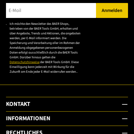
Anmelden
Bitte geben Sie eine gültige E-Mail-Adresse ein.
Ich möchte den Newsletter des BAER Shops,
Bitte akzeptieren Sie
betrieben von der BAER Tools GmbH, erhalten und
die
über Angebote, Trends und Aktionen, die angeboten
werden, per E-Mail informiert werden. Die
Datenschutzerklärung,
Speicherung und Verarbeitung aller im Rahmen der
um sich anzumelden.
Anmeldung abgegebenen personenbezogenen
Daten erfolgt ausschließlich durch die BAER Tools
GmbH. Darüber hinaus gelten die
Datenschutzhinweise
der BAER Tools GmbH. Diese
Einwilligung kann jederzeit mit Wirkung für die
Zukunft am Ende jeder E-Mail widerrufen werden..
KONTAKT
INFORMATIONEN
RECHTLICHES