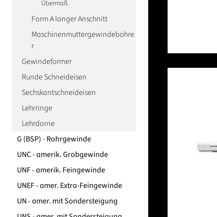
Übermaß
Form A langer Anschnitt
Maschinenmuttergewindebohre
r
Gewindeformer
Runde Schneideisen
Sechskantschneideisen
Lehrringe
Lehrdorne
G (BSP) - Rohrgewinde
UNC - amerik. Grobgewinde
UNF - amerik. Feingewinde
UNEF - amer. Extra-Feingewinde
UN - amer. mit Sondersteigung
UNS - amer. mit Sondersteigung