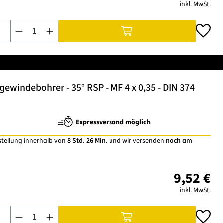
inkl. MwSt.
Produkt Anzahl: Gib den gewünschten Wert ein oder benutze di
windebohrer - 35° RSP - MF 4 x 0,35 - DIN 374
Expressversand möglich
stellung innerhalb von
8 Std. 26 Min.
und wir versenden
noch am
9,52 €
inkl. MwSt.
Produkt Anzahl: Gib den gewünschten Wert ein oder benutze di