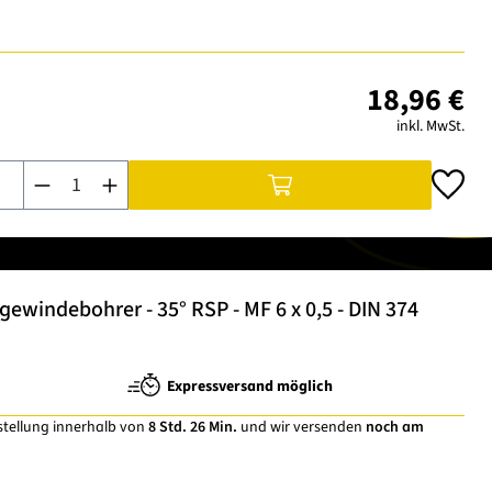
18,96 €
inkl. MwSt.
Produkt Anzahl: Gib den gewünschten Wert ein oder benutze di
windebohrer - 35° RSP - MF 6 x 0,5 - DIN 374
Expressversand möglich
stellung innerhalb von
8 Std. 26 Min.
und wir versenden
noch am