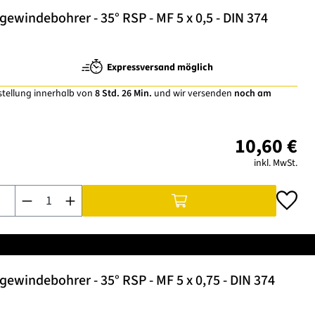
windebohrer - 35° RSP - MF 5 x 0,5 - DIN 374
Expressversand möglich
stellung innerhalb von
8 Std. 26 Min.
und wir versenden
noch am
10,60 €
inkl. MwSt.
Produkt Anzahl: Gib den gewünschten Wert ein oder benutze di
windebohrer - 35° RSP - MF 5 x 0,75 - DIN 374