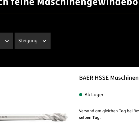
ch feine Maschinengewindebo
r
Steigung
BAER HSSE Maschinenge
Ab Lager
Versand am gleichen Tag bei Be
selben Tag
.