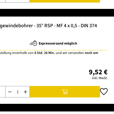
windebohrer - 35° RSP - MF 4 x 0,5 - DIN 374
Expressversand möglich
stellung innerhalb von
8 Std. 26 Min.
und wir versenden
noch am
9,52 €
inkl. MwSt.
Produkt Anzahl: Gib den gewünschten Wert ein oder benutze di