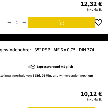
12,32 €
inkl. MwSt.
Produkt Anzahl: Gib den gewünschten Wert ein oder benutze di
windebohrer - 35° RSP - MF 6 x 0,75 - DIN 374
Expressversand möglich
stellung innerhalb von
8 Std. 26 Min.
und wir versenden
noch am
10,12 €
inkl. MwSt.