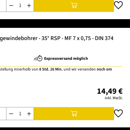
Produkt Anzahl: Gib den gewünschten Wert ein oder benutze di
windebohrer - 35° RSP - MF 7 x 0,75 - DIN 374
Expressversand möglich
stellung innerhalb von
8 Std. 26 Min.
und wir versenden
noch am
14,49 €
inkl. MwSt.
Produkt Anzahl: Gib den gewünschten Wert ein oder benutze di