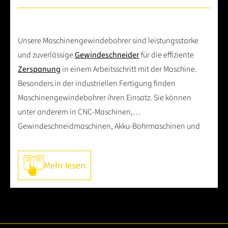
Unsere Maschinengewindebohrer sind leistungsstarke
und zuverlässige
Gewindeschneider
für die effiziente
Zerspanung
in einem Arbeitsschritt mit der Maschine.
Besonders in der industriellen Fertigung finden
Maschinengewindebohrer ihren Einsatz. Sie können
unter anderem in CNC-Maschinen,
Gewindeschneidmaschinen, Akku-Bohrmaschinen und
pneumatischen Gewindeschneidarmen eingesetzt
werden. Da sie eine hohe Effizienz und niedrige
Mehr lesen
Produktionskosten auszeichnet, werden sie häufig in der
Serienproduktion verwendet. Das
Gewinde
wird
maschinell in einem Arbeitsgang geschnitten. So lässt
sich der BAER-Maschinengewindebohrer zwar im Grunde
mit Einschnittgewindebohrern vergleichen, ist jedoch für