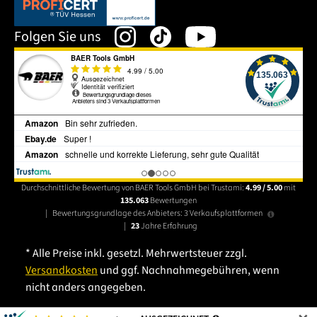
Dieser Link öffnet sich in einem neuen Tab.
Folgen Sie uns
Durchschnittliche Bewertung von BAER Tools GmbH bei Trustami:
4.99 / 5.00
mit
135.063
Bewertungen
|
Bewertungsgrundlage des Anbieters: 3 Verkaufsplattformen
|
23
Jahre Erfahrung
* Alle Preise inkl. gesetzl. Mehrwertsteuer zzgl.
Versandkosten
und ggf. Nachnahmegebühren, wenn
nicht anders angegeben.