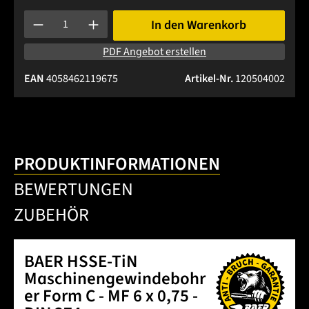
Produkt Anzahl: Gib den gewünschten Wert ein oder benutze 
In den Warenkorb
PDF Angebot erstellen
EAN
4058462119675
Artikel-Nr.
120504002
PRODUKTINFORMATIONEN
BEWERTUNGEN
ZUBEHÖR
BAER HSSE-TiN
Maschinengewindebohr
er Form C - MF 6 x 0,75 -