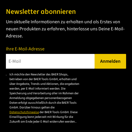
den Einsatz mit der Maschine ausgelegt.
Newsletter abonnieren
Der Maschinengewindeschneider kann für
Um aktuelle Informationen zu erhalten und als Erstes von
Durchgangslöcher
und für Sacklöcher verwendet
neuen Produkten zu erfahren, hinterlasse uns Deine E-Mail-
werden, da der kurze
Anschnitt
und die gerade
Adresse.
Nutenform dafür sorgen, dass der Span in den Nuten
bleibt und nicht abtransportiert wird.
Ihre E-Mail-Adresse
Jeder Werkstoff zeigt ein individuelles Spanverhalten.
Anmelden
Deshalb müssen
Gewindebohrer
die richtigen
Bitte geben Sie eine gültige E-Mail-Adresse ein.
Spanwinkel besitzen und – für noch bessere Ergebnisse –
Ich möchte den Newsletter des BAER Shops,
Bitte akzeptieren Sie
betrieben von der BAER Tools GmbH, erhalten und
eine besonders behandelte Oberfläche haben. Nur so
die
über Angebote, Trends und Aktionen, die angeboten
werden, per E-Mail informiert werden. Die
erfolgt ein guter Spantransport und es entsteht ein
Datenschutzerklärung,
Speicherung und Verarbeitung aller im Rahmen der
um sich anzumelden.
lehrenhaltiges
Gewinde
.
Anmeldung abgegebenen personenbezogenen
Daten erfolgt ausschließlich durch die BAER Tools
Die hohe Qualität des kobaltlegierte
HSSE
Stahls, den wir
GmbH. Darüber hinaus gelten die
Datenschutzhinweise
der BAER Tools GmbH. Diese
verwenden, sorgt dafür, dass unsere Werkzeuge äußerst
Einwilligung kann jederzeit mit Wirkung für die
Zukunft am Ende jeder E-Mail widerrufen werden..
langlebig und robust sind. Durch spezielle Härteprozesse
und wiederholtes Anlassen ist das Härtegefüge sehr