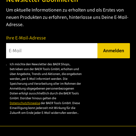
Handgewindebohrer
einen kurzen Schaft. So kannst du
Um aktuelle Informationen zu erhalten und als Erstes von
Innengewinde
von Hand schneiden, ohne dabei zu
neuen Produkten zu erfahren, hinterlasse uns Deine E-Mail-
verkanten und lässt sich mit Windeisen,
Adresse.
Werkzeugratschen oder anderen Haltewerkzeugen mit
Vierkantaufnahme betätigen.
Ihre E-Mail-Adresse
Das
Gewinde
kann in ein vorgebohrtes
Kernloch
Anmelden
geschnitten werden.
Bitte geben Sie eine gültige E-Mail-Adresse ein.
Durch den kurzen
Anschnitt
des Fertigschneiders ist der
Ich möchte den Newsletter des BAER Shops,
Bitte akzeptieren Sie
betrieben von der BAER Tools GmbH, erhalten und
Handgewindebohrer
-Satz zuverlässig und universell für
die
über Angebote, Trends und Aktionen, die angeboten
werden, per E-Mail informiert werden. Die
Durchgangslöcher
und Sacklöcher einsetzbar.
Datenschutzerklärung,
Speicherung und Verarbeitung aller im Rahmen der
um sich anzumelden.
In der Regel werden zweiteilige
Handgewindebohrer
-
Anmeldung abgegebenen personenbezogenen
Daten erfolgt ausschließlich durch die BAER Tools
Sätze für
Feingewinde
mit kleinerer
Steigung
als beim
GmbH. Darüber hinaus gelten die
Datenschutzhinweise
der BAER Tools GmbH. Diese
Grobgewinde verwendet, da die Gewindeprofilfläche
Einwilligung kann jederzeit mit Wirkung für die
Zukunft am Ende jeder E-Mail widerrufen werden..
kleiner ist als bei Grobgewinden und die
Krafteinwirkungen auf die
Gewindeschneider
kleiner
sind.