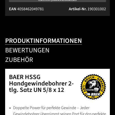
EAN
4058462049781
Artikel-Nr.
190301002
PRODUKTINFORMATIONEN
BEWERTUNGEN
ZUBEHÖR
BAER HSSG
Handgewindebohrer 2-
tlg. Satz UN 5/8 x 12
Doppelte Power für perfekte Gewinde – Jeder
Gewindebohrer übernimmt seinen Part für das perfekte