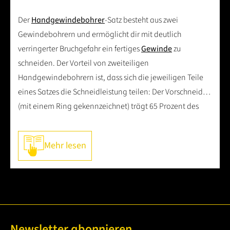
Der
Handgewindebohrer
-Satz besteht aus zwei
Gewindebohrern und ermöglicht dir mit deutlich
verringerter Bruchgefahr ein fertiges
Gewinde
zu
schneiden. Der Vorteil von zweiteiligen
Handgewindebohrern ist, dass sich die jeweiligen Teile
eines Satzes die Schneidleistung teilen: Der Vorschneider
(mit einem Ring gekennzeichnet) trägt 65 Prozent des
Gewindeprofils ab und der und bringt das
Gewinde
in
Form. Der Fertigschneider hat keine Ringmarkierung und
Mehr lesen
schneidet das restliche
Gewindeprofil
um das 100%
vollwertige und nutzbare
Gewinde
herzustellen. Durch
die Arbeitsteilung der beiden
Gewindebohrer
ist es
leichter ein gerades und sauberes
Gewinde
von Hand zu
schneiden.
Im Vergleich zum Maschinengewindebohrer, hat der
Newsletter abonnieren