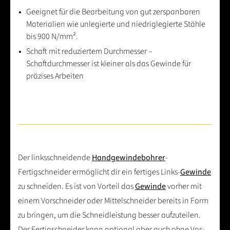
Geeignet für die Bearbeitung von gut zerspanbaren
Materialien wie unlegierte und niedriglegierte Stähle
bis 900 N/mm².
Schaft mit reduziertem Durchmesser –
Schaftdurchmesser ist kleiner als das Gewinde für
präzises Arbeiten
Der linksschneidende
Handgewindebohrer
-
Fertigschneider ermöglicht dir ein fertiges Links-
Gewinde
zu schneiden. Es ist von Vorteil das
Gewinde
vorher mit
einem Vorschneider oder Mittelschneider bereits in Form
zu bringen, um die Schneidleistung besser aufzuteilen.
Der Fertigschneider kann optional aber auch ohne Vor-