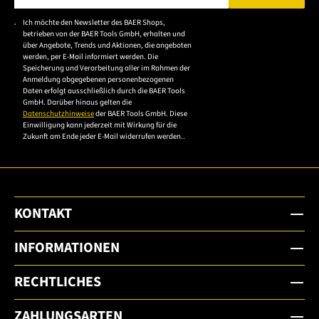
Bitte geben Sie eine gültige E-Mail-Adresse ein.
Ein Linksgewinde wird gegen den Uhrzeigersinn
Ich möchte den Newsletter des BAER Shops,
Bitte akzeptieren Sie
betrieben von der BAER Tools GmbH, erhalten und
zugedreht. Auch der Links-
Gewindeschneider
bzw. Links-
die
über Angebote, Trends und Aktionen, die angeboten
werden, per E-Mail informiert werden. Die
Gewindebohrer
wird gegen den Uhrzeigersinn betätigt.
Datenschutzerklärung,
Speicherung und Verarbeitung aller im Rahmen der
um sich anzumelden.
Anmeldung abgegebenen personenbezogenen
Daten erfolgt ausschließlich durch die BAER Tools
GmbH. Darüber hinaus gelten die
Datenschutzhinweise
der BAER Tools GmbH. Diese
Einwilligung kann jederzeit mit Wirkung für die
Zukunft am Ende jeder E-Mail widerrufen werden..
KONTAKT
INFORMATIONEN
RECHTLICHES
ZAHLUNGSARTEN