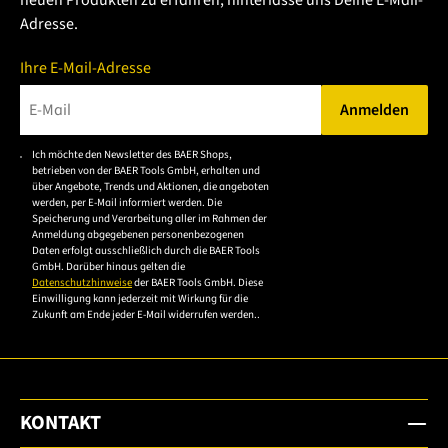
Adresse.
Ihre E-Mail-Adresse
Anmelden
Bitte geben Sie eine gültige E-Mail-Adresse ein.
Ich möchte den Newsletter des BAER Shops,
Bitte akzeptieren Sie
betrieben von der BAER Tools GmbH, erhalten und
die
über Angebote, Trends und Aktionen, die angeboten
werden, per E-Mail informiert werden. Die
Datenschutzerklärung,
Speicherung und Verarbeitung aller im Rahmen der
um sich anzumelden.
Anmeldung abgegebenen personenbezogenen
Daten erfolgt ausschließlich durch die BAER Tools
GmbH. Darüber hinaus gelten die
Datenschutzhinweise
der BAER Tools GmbH. Diese
Einwilligung kann jederzeit mit Wirkung für die
Zukunft am Ende jeder E-Mail widerrufen werden..
KONTAKT