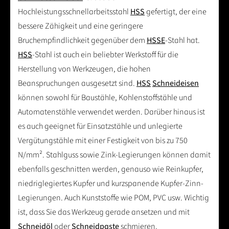
Hochleistungsschnellarbeitsstahl
HSS
gefertigt, der eine
bessere Zähigkeit und eine geringere
Bruchempfindlichkeit gegenüber dem
HSSE
-Stahl hat.
HSS
-Stahl ist auch ein beliebter Werkstoff für die
Herstellung von Werkzeugen, die hohen
Beanspruchungen ausgesetzt sind.
HSS
Schneideisen
können sowohl für Baustähle, Kohlenstoffstähle und
Automatenstähle verwendet werden. Darüber hinaus ist
es auch geeignet für Einsatzstähle und unlegierte
Vergütungstähle mit einer Festigkeit von bis zu 750
N/mm². Stahlguss sowie Zink-Legierungen können damit
ebenfalls geschnitten werden, genauso wie Reinkupfer,
niedriglegiertes Kupfer und kurzspanende Kupfer-Zinn-
Legierungen. Auch Kunststoffe wie POM, PVC usw. Wichtig
ist, dass Sie das Werkzeug gerade ansetzen und mit
Schneidöl
oder
Schneidpaste
schmieren.