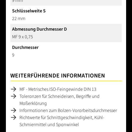
9 mm
Schlüsselweite S
22 mm
Abmessung Durchmesser D
MF 9 x 0,75
Durchmesser
9
WEITERFÜHRENDE INFORMATIONEN
MF - Metrisches ISO-Feingewinde DIN 13
Toleranzen für Schneideisen, Begriffe und
Maßerklärung
Informationen zum Bolzen-Vorarbeitsdurchmesser
Richtwerte für Schnittgeschwindigkeit, Kühl-
Schmiermittel und Spanwinkel