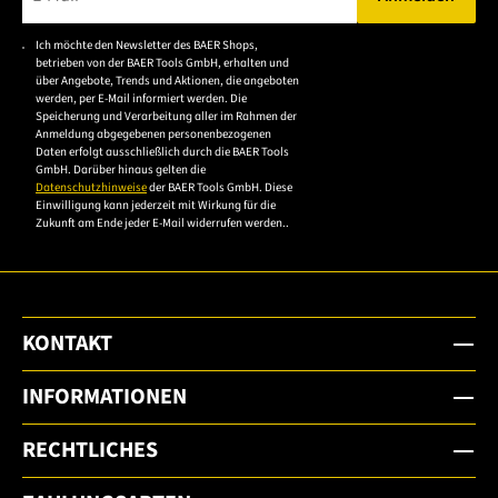
Bitte geben Sie eine gültige E-Mail-Adresse ein.
Ich möchte den Newsletter des BAER Shops,
Bitte akzeptieren Sie
betrieben von der BAER Tools GmbH, erhalten und
die
über Angebote, Trends und Aktionen, die angeboten
werden, per E-Mail informiert werden. Die
Datenschutzerklärung,
Speicherung und Verarbeitung aller im Rahmen der
um sich anzumelden.
Anmeldung abgegebenen personenbezogenen
Daten erfolgt ausschließlich durch die BAER Tools
GmbH. Darüber hinaus gelten die
Datenschutzhinweise
der BAER Tools GmbH. Diese
Einwilligung kann jederzeit mit Wirkung für die
Zukunft am Ende jeder E-Mail widerrufen werden..
KONTAKT
INFORMATIONEN
RECHTLICHES