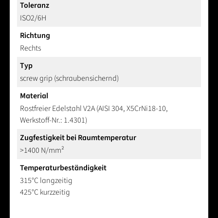
Toleranz
ISO2/6H
Richtung
Rechts
Typ
screw grip (schraubensichernd)
Material
Rostfreier Edelstahl V2A (AISI 304, X5CrNi18-10,
Werkstoff-Nr.: 1.4301)
Zugfestigkeit bei Raumtemperatur
>1400 N/mm²
Temperaturbeständigkeit
315°C langzeitig
425°C kurzzeitig