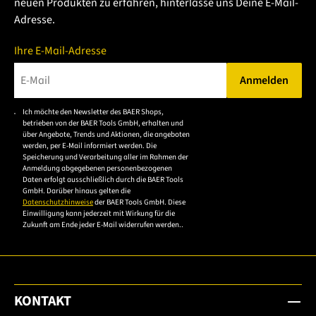
neuen Produkten zu erfahren, hinterlasse uns Deine E-Mail-
Adresse.
Ihre E-Mail-Adresse
Anmelden
Bitte geben Sie eine gültige E-Mail-Adresse ein.
Ich möchte den Newsletter des BAER Shops,
Bitte akzeptieren Sie
betrieben von der BAER Tools GmbH, erhalten und
die
über Angebote, Trends und Aktionen, die angeboten
werden, per E-Mail informiert werden. Die
Datenschutzerklärung,
Speicherung und Verarbeitung aller im Rahmen der
um sich anzumelden.
Anmeldung abgegebenen personenbezogenen
Daten erfolgt ausschließlich durch die BAER Tools
GmbH. Darüber hinaus gelten die
Datenschutzhinweise
der BAER Tools GmbH. Diese
Einwilligung kann jederzeit mit Wirkung für die
Zukunft am Ende jeder E-Mail widerrufen werden..
KONTAKT