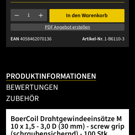
Produkt Anzahl: Gib den gewünschten Wert ein oder benutze 
In den Warenkorb
PDF Angebot erstellen
EAN
4058462070136
Artikel-Nr.
1-B6110-3
PRODUKTINFORMATIONEN
BEWERTUNGEN
ZUBEHÖR
BaerCoil Drahtgewindeeinsätze M
10 x 1,5 - 3,0 D (30 mm) - screw grip
(schraubensichernd) - 100 Stk.