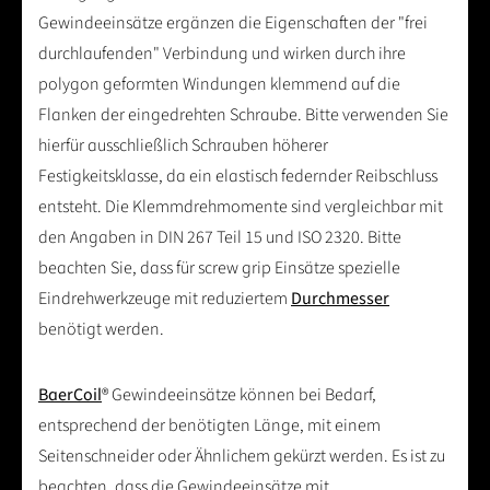
Gewindeeinsätze ergänzen die Eigenschaften der "frei
durchlaufenden" Verbindung und wirken durch ihre
polygon geformten Windungen klemmend auf die
Flanken der eingedrehten Schraube. Bitte verwenden Sie
hierfür ausschließlich Schrauben höherer
Festigkeitsklasse, da ein elastisch federnder Reibschluss
entsteht. Die Klemmdrehmomente sind vergleichbar mit
den Angaben in DIN 267 Teil 15 und ISO 2320. Bitte
beachten Sie, dass für screw grip Einsätze spezielle
Eindrehwerkzeuge mit reduziertem
Durchmesser
benötigt werden.
BaerCoil
® Gewindeeinsätze können bei Bedarf,
entsprechend der benötigten Länge, mit einem
Seitenschneider oder Ähnlichem gekürzt werden. Es ist zu
beachten, dass die Gewindeeinsätze mit