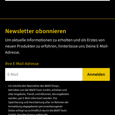
Newsletter abonnieren
Um aktuelle Informationen zu erhalten und als Erstes von
neuen Produkten zu erfahren, hinterlasse uns Deine E-Mail-
Adresse.
Ihre E-Mail-Adresse
Anmelden
Bitte geben Sie eine gültige E-Mail-Adresse ein.
Ich möchte den Newsletter des BAER Shops,
Bitte akzeptieren Sie
betrieben von der BAER Tools GmbH, erhalten und
die
über Angebote, Trends und Aktionen, die angeboten
werden, per E-Mail informiert werden. Die
Datenschutzerklärung,
Speicherung und Verarbeitung aller im Rahmen der
um sich anzumelden.
Anmeldung abgegebenen personenbezogenen
Daten erfolgt ausschließlich durch die BAER Tools
GmbH. Darüber hinaus gelten die