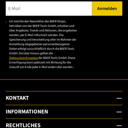
Anmelden
Bitte geben Sie eine gültige E-Mail-Adresse ein.
Ich möchte den Newsletter des BAER Shops,
Bitte akzeptieren Sie
betrieben von der BAER Tools GmbH, erhalten und
die
über Angebote, Trends und Aktionen, die angeboten
werden, per E-Mail informiert werden. Die
Datenschutzerklärung,
Speicherung und Verarbeitung aller im Rahmen der
um sich anzumelden.
Anmeldung abgegebenen personenbezogenen
Daten erfolgt ausschließlich durch die BAER Tools
GmbH. Darüber hinaus gelten die
Datenschutzhinweise
der BAER Tools GmbH. Diese
Einwilligung kann jederzeit mit Wirkung für die
Zukunft am Ende jeder E-Mail widerrufen werden..
KONTAKT
INFORMATIONEN
RECHTLICHES