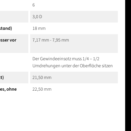
6
3,0 D
stand)
18 mm
sser vor
7,17 mm - 7,95 mm
Der Gewindeeinsatz muss 1/4 – 1/2
Umdrehungen unter der Oberfläche sitzen
t)
21,50 mm
hes, ohne
22,50 mm