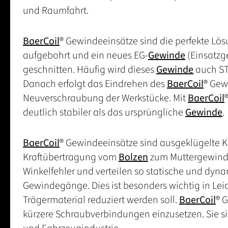
und Raumfahrt.
BaerCoil
® Gewindeeinsätze sind die perfekte Lö
aufgebohrt und ein neues EG-
Gewinde
(Einsatzg
geschnitten. Häufig wird dieses
Gewinde
auch ST
Danach erfolgt das Eindrehen des
BaerCoil
® Gew
Neuverschraubung der Werkstücke. Mit
BaerCoil
deutlich stabiler als das ursprüngliche
Gewinde
.
BaerCoil
® Gewindeeinsätze sind ausgeklügelte K
Kraftübertragung vom
Bolzen
zum Muttergewinde
Winkelfehler und verteilen so statische und dyn
Gewindegänge. Dies ist besonders wichtig in Le
Trägermaterial reduziert werden soll.
BaerCoil
® 
kürzere Schraubverbindungen einzusetzen. Sie sin