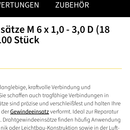
WERTUNGEN
ZUBEHÖR
tze M 6 x 1,0 - 3,0 D (18
100 Stück
langlebige, kraftvolle Verbindung und
Sie schaffen auch tragfähige Verbindungen in
ätze sind präzise und verschleißfest und halten Ihre
h der
Gewindeeinsatz
verformt. Ideal zur Reparatur
n. Drahtgewindeeinsätze finden häufig Anwendung
hnik oder Leichtbau-Konstruktion sowie in der Luft-