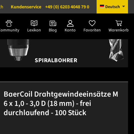
ch
Kundenservice
+49 (0) 6203 4048 79 0
Deutsch
Community
Lexikon
Blog
Konto
Favoriten
Warenkorb
SPIRALBOHRER
BaerCoil Drahtgewindeeinsätze M
6 x 1,0 - 3,0 D (18 mm) - frei
durchlaufend - 100 Stück