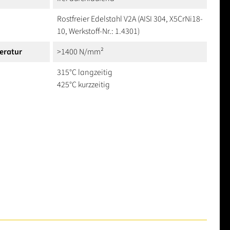
Rostfreier Edelstahl V2A (AISI 304, X5CrNi18-
10, Werkstoff-Nr.: 1.4301)
eratur
>1400 N/mm²
315°C langzeitig
425°C kurzzeitig