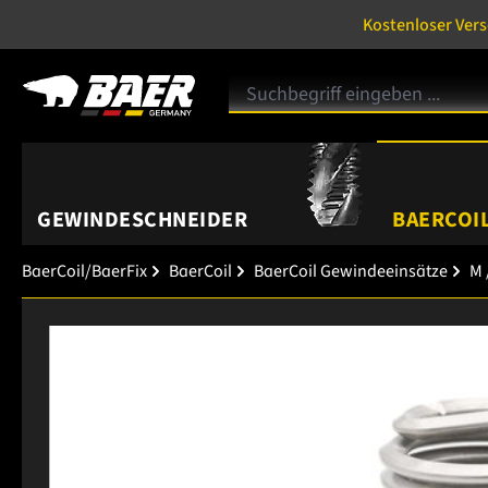
Kostenloser Ver
GEWINDESCHNEIDER
BAERCOIL
BaerCoil/BaerFix
BaerCoil
BaerCoil Gewindeeinsätze
M 
Bildergalerie überspringen