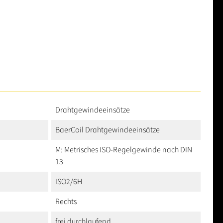
Drahtgewindeeinsätze
BaerCoil Drahtgewindeeinsätze
M: Metrisches ISO-Regelgewinde nach DIN
13
ISO2/6H
Rechts
frei durchlaufend