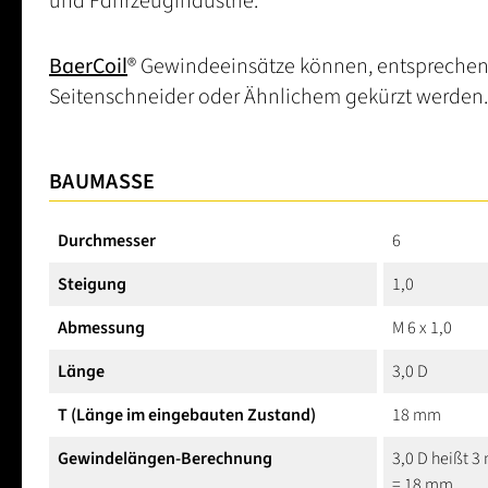
und Fahrzeugindustrie.
BaerCoil
® Gewindeeinsätze können, entsprechen
Seitenschneider oder Ähnlichem gekürzt werden.
BAUMASSE
Durchmesser
6
Steigung
1,0
Abmessung
M 6 x 1,0
Länge
3,0 D
T (Länge im eingebauten Zustand)
18 mm
Gewindelängen-Berechnung
3,0 D heißt 
= 18 mm