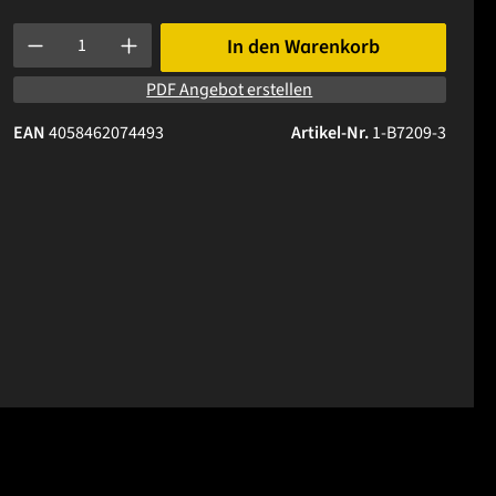
Produkt Anzahl: Gib den gewünschten Wert ein oder benutze die 
In den Warenkorb
PDF Angebot erstellen
EAN
4058462074493
Artikel-Nr.
1-B7209-3