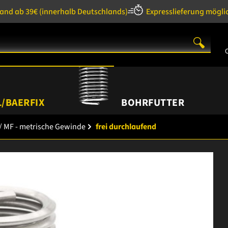
sand ab 39€
(innerhalb Deutschlands)
Expresslieferung mögli
/BAERFIX
BOHRFUTTER
/ MF - metrische Gewinde
frei durchlaufend