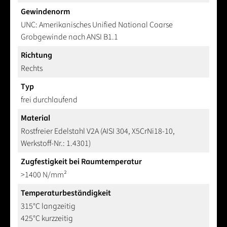
Gewindenorm
UNC: Amerikanisches Unified National Coarse
Grobgewinde nach ANSI B1.1
Richtung
Rechts
Typ
frei durchlaufend
Material
Rostfreier Edelstahl V2A (AISI 304, X5CrNi18-10,
Werkstoff-Nr.: 1.4301)
Zugfestigkeit bei Raumtemperatur
>1400 N/mm²
Temperaturbeständigkeit
315°C langzeitig
425°C kurzzeitig