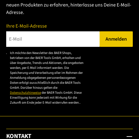
neuen Produkten zu erfahren, hinterlasse uns Deine E-Mail-
Adresse.
Ihre E-Mail-Adresse
Anmelden
Bitte geben Sie eine gültige E-Mail-Adresse ein.
Ich möchte den Newsletter des BAER Shops,
Bitte akzeptieren Sie
betrieben von der BAER Tools GmbH, erhalten und
die
über Angebote, Trends und Aktionen, die angeboten
werden, per E-Mail informiert werden. Die
Datenschutzerklärung,
Speicherung und Verarbeitung aller im Rahmen der
um sich anzumelden.
Anmeldung abgegebenen personenbezogenen
Daten erfolgt ausschließlich durch die BAER Tools
GmbH. Darüber hinaus gelten die
Datenschutzhinweise
der BAER Tools GmbH. Diese
Einwilligung kann jederzeit mit Wirkung für die
Zukunft am Ende jeder E-Mail widerrufen werden..
KONTAKT