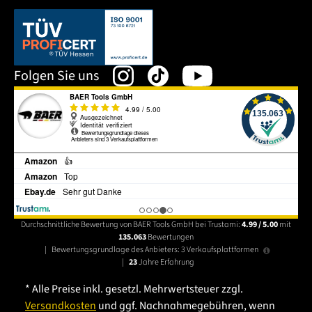
Dieser Link öffnet sich in einem neuen Tab.
Folgen Sie uns
Durchschnittliche Bewertung von BAER Tools GmbH bei Trustami:
4.99 / 5.00
mit
135.063
Bewertungen
|
Bewertungsgrundlage des Anbieters: 3 Verkaufsplattformen
|
23
Jahre Erfahrung
* Alle Preise inkl. gesetzl. Mehrwertsteuer zzgl.
Versandkosten
und ggf. Nachnahmegebühren, wenn