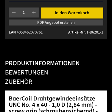
Produkt Anzahl: Gib den gewünschten Wert ein oder benutze 
In den Warenkorb
PDF Angebot erstellen
EAN
4058462070761
Artikel-Nr.
1-B6201-1
PRODUKTINFORMATIONEN
BEWERTUNGEN
ZUBEHÖR
BaerCoil Drahtgewindeeinsätze
UNC No. 4 x 40 - 1,0 D (2,84 mm) -
screw grip (schraubensichernd) -