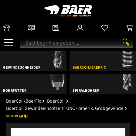
GEWINDESCHNEIDER
BAERCOIL/BAERFIX
BOHRFUTTER
SPIRALBOHRER
BaerCoil/BaerFix
BaerCoil
BaerCoil Gewindeeinsätze
UNC - amerik. Grobgewinde
screw grip
Bildergalerie überspringen