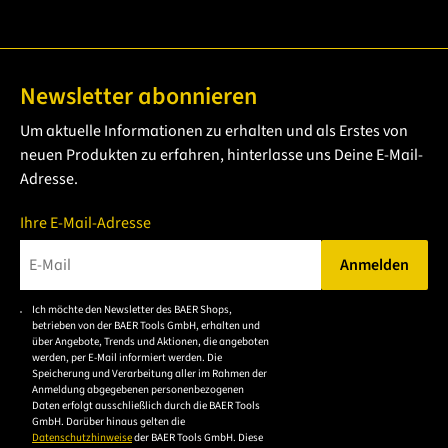
Newsletter abonnieren
Um aktuelle Informationen zu erhalten und als Erstes von
neuen Produkten zu erfahren, hinterlasse uns Deine E-Mail-
Adresse.
Ihre E-Mail-Adresse
Anmelden
Bitte geben Sie eine gültige E-Mail-Adresse ein.
Ich möchte den Newsletter des BAER Shops,
Bitte akzeptieren Sie
betrieben von der BAER Tools GmbH, erhalten und
die
über Angebote, Trends und Aktionen, die angeboten
werden, per E-Mail informiert werden. Die
Datenschutzerklärung,
Speicherung und Verarbeitung aller im Rahmen der
um sich anzumelden.
Anmeldung abgegebenen personenbezogenen
Daten erfolgt ausschließlich durch die BAER Tools
GmbH. Darüber hinaus gelten die
Datenschutzhinweise
der BAER Tools GmbH. Diese