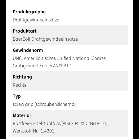
Produktgruppe
Drahtgewindeeinsätze
Produktart
BaerCoil Drahtgewindeeinsätze
Gewindenorm
UNC: Amerikanisches Unified National Coarse
Grobgewinde nach ANSI B1.1
Richtung
Rechts
Typ
screw grip (schraubensichernd)
Material
Rostfreier Edelstahl V2A (AISI 304, X5CrNi18-10,
Werkstoff-Nr.: 1.4301)