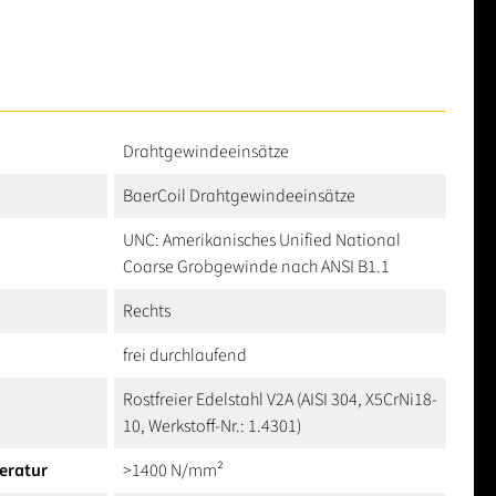
Drahtgewindeeinsätze
BaerCoil Drahtgewindeeinsätze
UNC: Amerikanisches Unified National
Coarse Grobgewinde nach ANSI B1.1
Rechts
frei durchlaufend
Rostfreier Edelstahl V2A (AISI 304, X5CrNi18-
10, Werkstoff-Nr.: 1.4301)
eratur
>1400 N/mm²