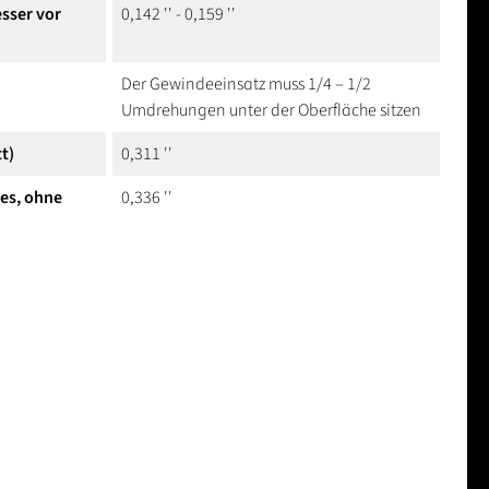
sser vor
0,142 '' - 0,159 ''
Der Gewindeeinsatz muss 1/4 – 1/2
Umdrehungen unter der Oberfläche sitzen
t)
0,311 ''
hes, ohne
0,336 ''