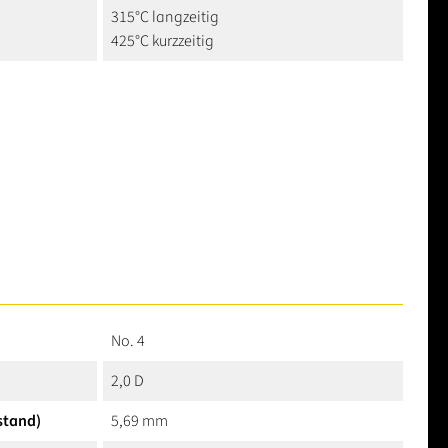
315°C langzeitig
425°C kurzzeitig
No. 4
2,0 D
stand)
5,69 mm