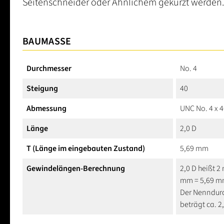
Seitenschneider oder Ähnlichem gekürzt werden.
BAUMASSE
Durchmesser
No. 4
Steigung
40
Abmessung
UNC No. 4 x 
Länge
2,0 D
T (Länge im eingebauten Zustand)
5,69 mm
Gewindelängen-Berechnung
2,0 D heißt 2
mm = 5,69 
Der Nenndurc
beträgt ca. 