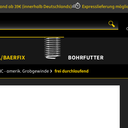
sand ab 39€
(innerhalb Deutschlands)
Expresslieferung mögli
/BAERFIX
BOHRFUTTER
C - amerik. Grobgewinde
frei durchlaufend