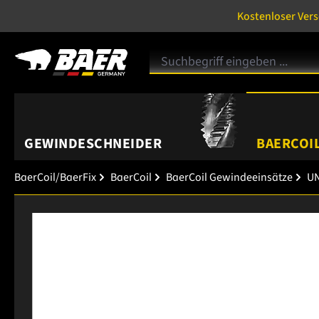
Kostenloser Ver
GEWINDESCHNEIDER
BAERCOIL
BaerCoil/BaerFix
BaerCoil
BaerCoil Gewindeeinsätze
UN
Bildergalerie überspringen