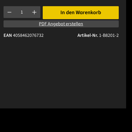
Produkt Anzahl: Gib den gewünschten Wert ein oder benutze die 
In den Warenkorb
PDF Angebot erstellen
EAN
4058462076732
Artikel-Nr.
1-B8201-2