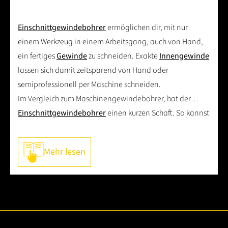
Einschnittgewindebohrer
ermöglichen dir, mit nur
einem Werkzeug in einem Arbeitsgang, auch von Hand,
ein fertiges
Gewinde
zu schneiden. Exakte
Innengewinde
lassen sich damit zeitsparend von Hand oder
semiprofessionell per Maschine schneiden.
Im Vergleich zum Maschinengewindebohrer, hat der
Einschnittgewindebohrer
einen kurzen Schaft. So kannst
du
Innengewinde
von Hand schneiden, ohne dabei zu
verkanten und lässt sich mit Windeisen,
Mehr lesen
Werkzeugratschen oder anderen Haltewerkzeugen mit
Vierkantaufnahme betätigen.
Das
Gewinde
kann in ein vorgebohrtes
Kernloch
geschnitten werden und benötigt keine Vorarbeit durch
einen Vorschneider oder Mittelschneider.
Dieser Innengewindeschneider bietet gegenüber dem