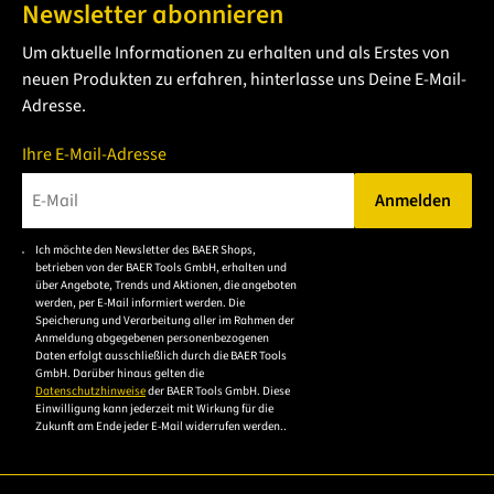
Newsletter abonnieren
Handgewindebohrer
-Satz ganz klar den preislichen
Um aktuelle Informationen zu erhalten und als Erstes von
Vorteil, da nicht mehr zwei oder drei
Gewindebohrer
zum
neuen Produkten zu erfahren, hinterlasse uns Deine E-Mail-
Vorschneiden benötigt werden, sondern nur noch ein
Adresse.
Gewindebohrer
. Durch die hohe Zeitersparnis dabei wird
auch die Effizienz beim Gewindeschneiden deutlich
Ihre E-Mail-Adresse
erhöht.
Anmelden
Durch die geraden Nuten und dem Schälanschnitt
Bitte geben Sie eine gültige E-Mail-Adresse ein.
werden die Späne in Schneidrichtung aus der Bohrung
Ich möchte den Newsletter des BAER Shops,
Bitte akzeptieren Sie
betrieben von der BAER Tools GmbH, erhalten und
gedrückt und sind dadurch nur für
Durchgangslöcher
die
über Angebote, Trends und Aktionen, die angeboten
werden, per E-Mail informiert werden. Die
einsetzbar. In Sacklöchern würde es zu
Datenschutzerklärung,
Speicherung und Verarbeitung aller im Rahmen der
um sich anzumelden.
Spanverklemmungen kommen und
Anmeldung abgegebenen personenbezogenen
Daten erfolgt ausschließlich durch die BAER Tools
Werkzeugbeschädigungen kommen. Durch seine gerade
GmbH. Darüber hinaus gelten die
Datenschutzhinweise
der BAER Tools GmbH. Diese
und flachen Nuten, ist dieser
Gewindebohrer
stabiler als
Einwilligung kann jederzeit mit Wirkung für die
Zukunft am Ende jeder E-Mail widerrufen werden..
mit spiralgenutete
Gewindeschneider
.