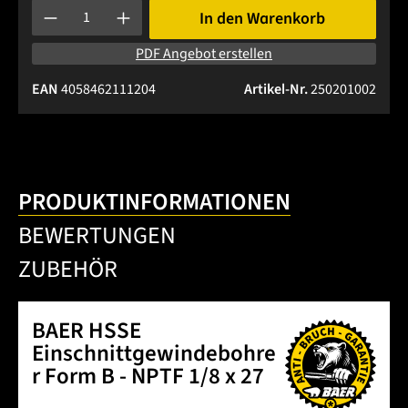
Produkt Anzahl: Gib den gewünschten Wert ein oder benutze 
In den Warenkorb
PDF Angebot erstellen
EAN
4058462111204
Artikel-Nr.
250201002
PRODUKTINFORMATIONEN
BEWERTUNGEN
ZUBEHÖR
BAER HSSE
Einschnittgewindebohre
r Form B - NPTF 1/8 x 27